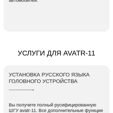
Вы получите полный русифицированную
ШГУ avatr-11. Все дополнительные функции
по управлению автомобилем а так же
оповещение, сообщение, уведомление
которые не понятные для вас будут
отображаться на русском языке. Таким
образом вы получите вашем автомобиле
более понятный для вас язык. А так же
можно установить Навигацию от Яндекс
Навигатор или 2ГИС.
АКТИВАЦИИ ИНТЕРНЕТА (ВЫВОД
РАЗЪЕМА ПОД SIM)
Активация интернета с в блоке телематики
для полноценного функционирования всех
возможных функций avatr-11
Установка разъема для быстрой замены SIM
для avatr-11 посредством перепайки блока